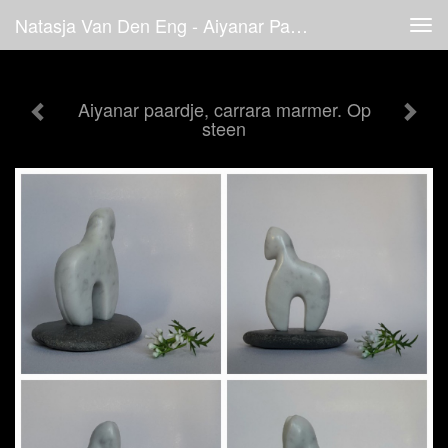
Natasja Van Den Eng - Aiyanar Paardje, Carrara Marmer. Op Steen
Tog
navi
Aiyanar paardje, carrara marmer. Op
steen