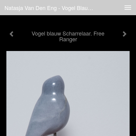
Natasja Van Den Eng - Vogel Blauw Scharrelaar. Free Ranger
Tog
navi
Vogel blauw Scharrelaar. Free
Ranger