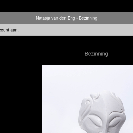
Natasja van den Eng
Bezinning
count aan
.
Bezinning