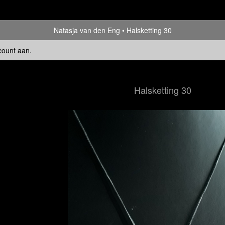
Natasja van den Eng
Halsketting 30
count aan
.
Halsketting 30