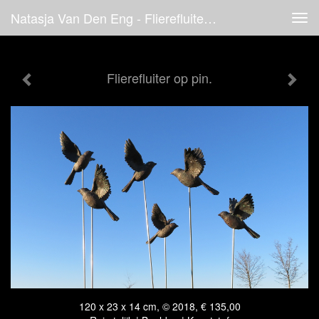
Natasja Van Den Eng - Flierefluiter Op Pin.
Tog
navi
Flierefluiter op pin.
120 x 23 x 14 cm, © 2018, € 135,00