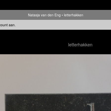
Natasja van den Eng
letterhakken
count aan
.
letterhakken