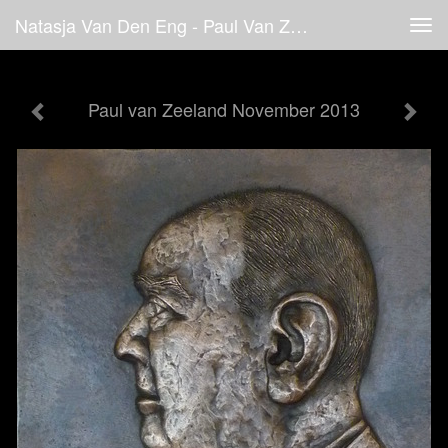
Natasja Van Den Eng - Paul Van Zeeland November 2013
Tog
navi
Paul van Zeeland November 2013